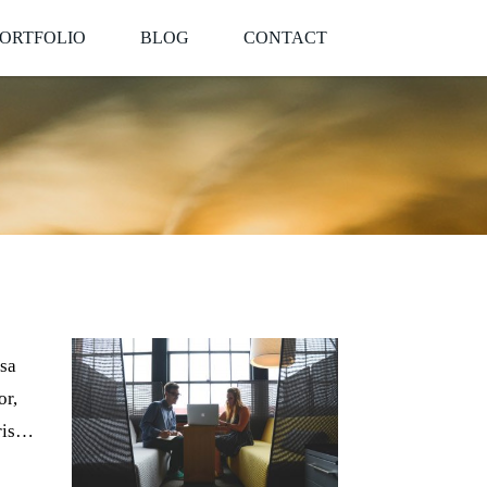
ORTFOLIO
BLOG
CONTACT
ssa
or,
uris…